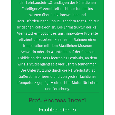
der Lehrbaustein „Grundlagen der Künstlichen
Intelligenz“ vermittelt nicht nur fundiertes
H
Wissen über Funktionsweisen und
en
Herausforderungen von KI, sondern regt auch zur
ei
kritischen Reflexion an. Die Infrastruktur der KI-
un
Werkstatt ermöglicht es uns, innovative Projekte
nic
effizient umzusetzen – sei es im Rahmen einer
K
Kooperation mit dem Staatlichen Museum
Re
Schwerin oder als Aussteller auf der Campus
Exhibition des Ars Electronica Festivals, an dem
P
wir als Studiengang seit vier Jahren teilnehmen.
mei
Die Unterstützung durch die KI-Werkstatt ist
un
äußerst inspirierend und von großer fachlicher
heut
Kompetenz geprägt – ein echter Motor für Lehre
und Forschung.
Prof. Andreas Ingerl
Fachbereich 5