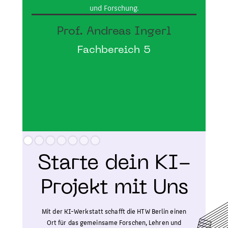
und Forschung.
A
Prof. Andreas Ingerl
Fachbereich 5
Slide 2 of 7.
Starte dein KI-
Projekt mit Uns
Mit der KI-Werkstatt schafft die HTW Berlin einen
Ort für das gemeinsame Forschen, Lehren und