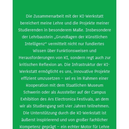
Die Zusammenarbeit mit der KI-Werkstatt
bereichert meine Lehre und die Projekte meiner
Ohne 
Studierenden in besonderem Maße. Insbesondere
Ma
der Lehrbaustein „Grundlagen der Künstlichen
m
Intelligenz“ vermittelt nicht nur fundiertes
Hera
Wissen über Funktionsweisen und
endo
Herausforderungen von KI, sondern regt auch zur
eige
kritischen Reflexion an. Die Infrastruktur der KI-
und 
Werkstatt ermöglicht es uns, innovative Projekte
nicht
effizient umzusetzen – sei es im Rahmen einer
KI-W
Kooperation mit dem Staatlichen Museum
Resso
Schwerin oder als Aussteller auf der Campus
Exhibition des Ars Electronica Festivals, an dem
Pra
wir als Studiengang seit vier Jahren teilnehmen.
meine
Die Unterstützung durch die KI-Werkstatt ist
und g
äußerst inspirierend und von großer fachlicher
heute 
Kompetenz geprägt – ein echter Motor für Lehre