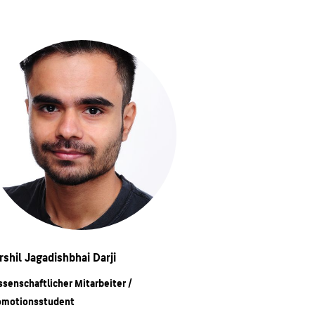
rshil Jagadishbhai Darji
ssenschaftlicher Mitarbeiter /
omotionsstudent