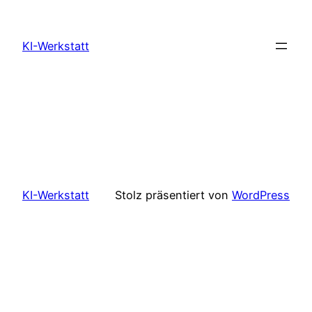
Zum
Inhalt
KI-Werkstatt
springen
KI-Werkstatt
Stolz präsentiert von
WordPress