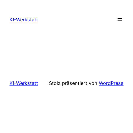
Zum
Inhalt
KI-Werkstatt
springen
KI-Werkstatt
Stolz präsentiert von
WordPress