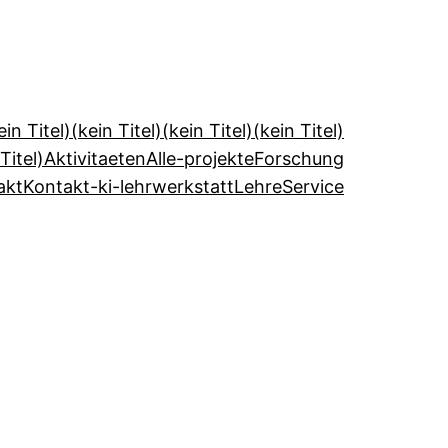
ein Titel)
(kein Titel)
(kein Titel)
(kein Titel)
Titel)
Aktivitaeten
Alle-projekte
Forschung
akt
Kontakt-ki-lehrwerkstatt
Lehre
Service