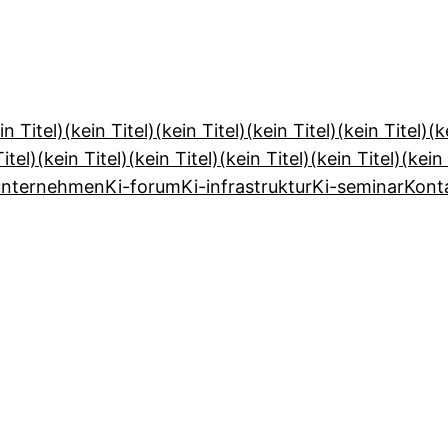
in Titel)
(kein Titel)
(kein Titel)
(kein Titel)
(kein Titel)
(k
itel)
(kein Titel)
(kein Titel)
(kein Titel)
(kein Titel)
(kein 
unternehmen
Ki-forum
Ki-infrastruktur
Ki-seminar
Kont