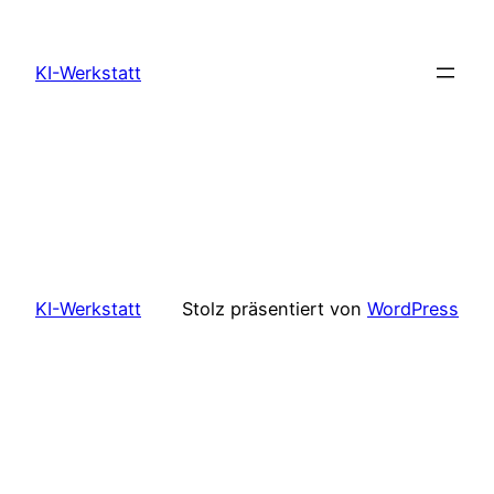
Zum
Inhalt
KI-Werkstatt
springen
KI-Werkstatt
Stolz präsentiert von
WordPress