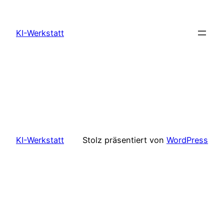
Zum
Inhalt
KI-Werkstatt
springen
KI-Werkstatt
Stolz präsentiert von
WordPress