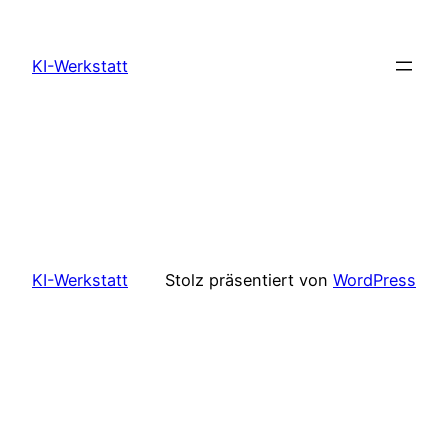
Zum
Inhalt
KI-Werkstatt
springen
KI-Werkstatt
Stolz präsentiert von
WordPress